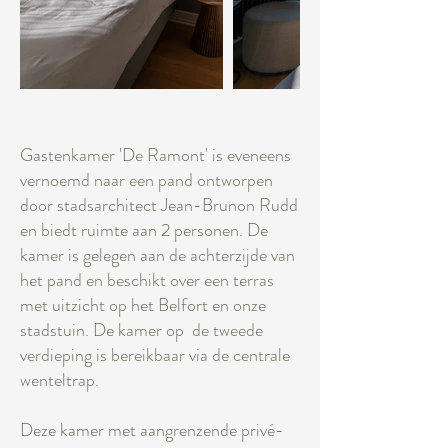
Gastenkamer 'De Ramont' is eveneens
vernoemd naar een pand ontworpen
door stadsarchitect Jean-Brunon Rudd
en biedt ruimte aan 2 personen. De
kamer is gelegen aan de achterzijde van
het pand en beschikt over een terras
met uitzicht op het Belfort en onze
stadstuin. De kamer op de tweede
verdieping is bereikbaar via de centrale
wenteltrap.
Deze kamer met aangrenzende privé-